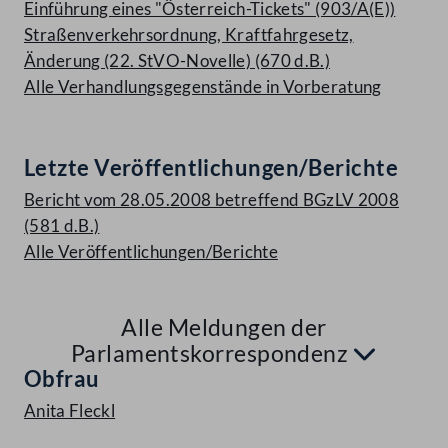
Einführung eines "Österreich-Tickets" (903/A(E))
Straßenverkehrsordnung, Kraftfahrgesetz,
Änderung (22. StVO-Novelle) (670 d.B.)
Alle Verhandlungsgegenstände in Vorberatung
Letzte Veröffentlichungen/Berichte
Bericht vom 28.05.2008 betreffend BGzLV 2008
(581 d.B.)
Alle Veröffentlichungen/Berichte
Alle Meldungen der
Aufkl
Parlamentskorrespondenz
Obfrau
Anita Fleckl