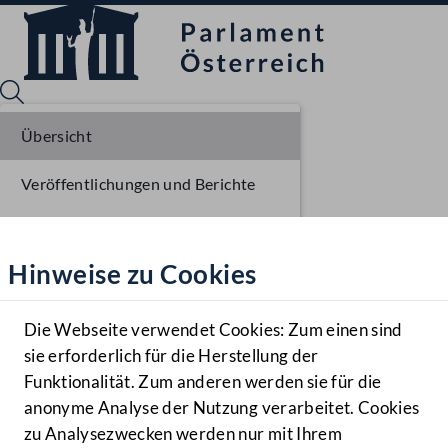
Übersicht
Veröffentlichungen und Berichte
Sprache English
Mediathek
Verhandlungsgegenstände
Hinweise zu Cookies
Hilfe
Parlamentarisches Verfahren
Benutzer
Beschlüsse
Die Webseite verwendet Cookies: Zum einen sind
Zielgruppe
sie erforderlich für die Herstellung der
Navigationsmenü öffnen
MENÜ
Funktionalität. Zum anderen werden sie für die
anonyme Analyse der Nutzung verarbeitet. Cookies
zu Analysezwecken werden nur mit Ihrem
Sprache En
Mediathek