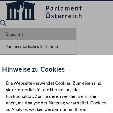
Übersicht
Parlamentarisches Verfahren
Sprache English
Mediathek
Hinweise zu Cookies
Hilfe
Benutzer
Die Webseite verwendet Cookies: Zum einen sind
Zielgruppe
sie erforderlich für die Herstellung der
Navigationsmenü öffnen
MENÜ
Funktionalität. Zum anderen werden sie für die
anonyme Analyse der Nutzung verarbeitet. Cookies
zu Analysezwecken werden nur mit Ihrem
Sprache En
Mediathek