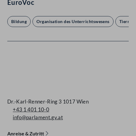
EuroVoc
Bildung
Organisation des Unterrichtswesens
Tiermed
Kontakt
Dr.-Karl-Renner-Ring 3 1017 Wien
+43 1 401 10-0
info@parlament.gv.at
Anreise & Zutritt