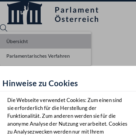
Übersicht
Parlamentarisches Verfahren
Sprache English
Mediathek
Hinweise zu Cookies
Hilfe
Benutzer
Die Webseite verwendet Cookies: Zum einen sind
Zielgruppe
sie erforderlich für die Herstellung der
Navigationsmenü öffnen
MENÜ
Funktionalität. Zum anderen werden sie für die
anonyme Analyse der Nutzung verarbeitet. Cookies
zu Analysezwecken werden nur mit Ihrem
Sprache En
Mediathek