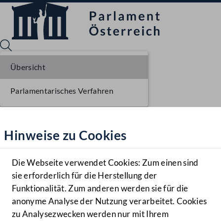
Übersicht
Parlamentarisches Verfahren
Sprache English
Mediathek
Hinweise zu Cookies
Hilfe
Benutzer
Die Webseite verwendet Cookies: Zum einen sind
Zielgruppe
sie erforderlich für die Herstellung der
Navigationsmenü öffnen
MENÜ
Funktionalität. Zum anderen werden sie für die
anonyme Analyse der Nutzung verarbeitet. Cookies
zu Analysezwecken werden nur mit Ihrem
Sprache En
Mediathek