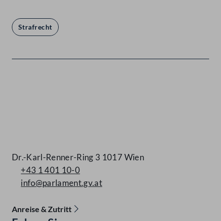
Strafrecht
Kontakt
Dr.-Karl-Renner-Ring 3 1017 Wien
+43 1 401 10-0
info@parlament.gv.at
Anreise & Zutritt