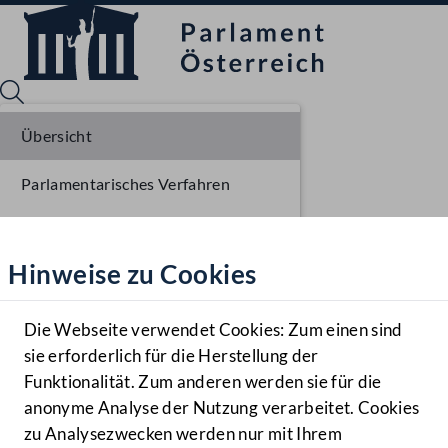
Übersicht
Parlamentarisches Verfahren
Sprache English
Mediathek
Einlangen NR
Hinweise zu Cookies
Hilfe
Ausschussberatungen NR
Benutzer
Plenarberatungen NR
Die Webseite verwendet Cookies: Zum einen sind
Zielgruppe
sie erforderlich für die Herstellung der
Navigationsmenü öffnen
MENÜ
Funktionalität. Zum anderen werden sie für die
anonyme Analyse der Nutzung verarbeitet. Cookies
zu Analysezwecken werden nur mit Ihrem
Sprache En
Mediathek