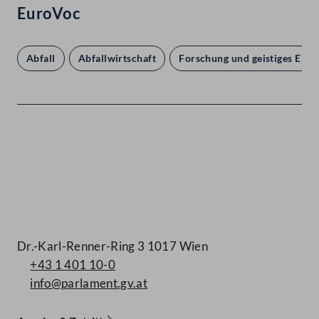
EuroVoc
Abfall
Abfallwirtschaft
Forschung und geistiges Eig
Kontakt
Dr.-Karl-Renner-Ring 3 1017 Wien
+43 1 401 10-0
info@parlament.gv.at