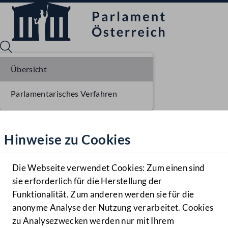
Übersicht
Parlamentarisches Verfahren
Sprache English
Mediathek
Hinweise zu Cookies
Hilfe
Benutzer
Die Webseite verwendet Cookies: Zum einen sind
Zielgruppe
sie erforderlich für die Herstellung der
Navigationsmenü öffnen
MENÜ
Funktionalität. Zum anderen werden sie für die
anonyme Analyse der Nutzung verarbeitet. Cookies
zu Analysezwecken werden nur mit Ihrem
Sprache En
Mediathek