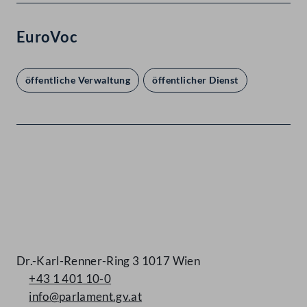
EuroVoc
öffentliche Verwaltung
öffentlicher Dienst
Kontakt
Dr.-Karl-Renner-Ring 3 1017 Wien
+43 1 401 10-0
info@parlament.gv.at