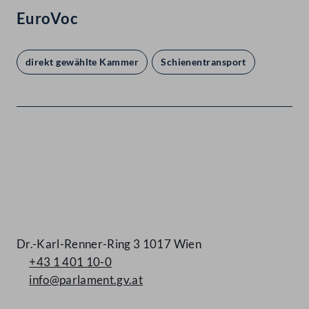
EuroVoc
direkt gewählte Kammer
Schienentransport
Kontakt
Dr.-Karl-Renner-Ring 3 1017 Wien
+43 1 401 10-0
info@parlament.gv.at