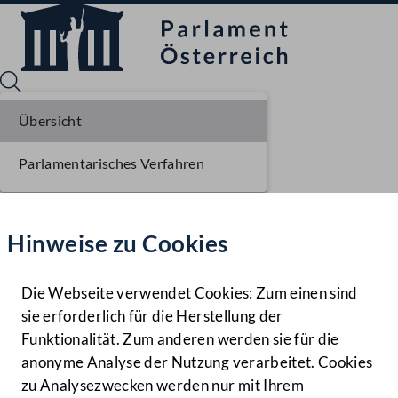
Übersicht
Parlamentarisches Verfahren
Sprache English
Mediathek
Hinweise zu Cookies
Hilfe
Benutzer
Die Webseite verwendet Cookies: Zum einen sind
Zielgruppe
sie erforderlich für die Herstellung der
Navigationsmenü öffnen
MENÜ
Funktionalität. Zum anderen werden sie für die
anonyme Analyse der Nutzung verarbeitet. Cookies
zu Analysezwecken werden nur mit Ihrem
Sprache En
Mediathek