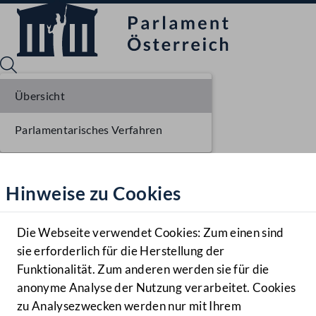
Übersicht
Parlamentarisches Verfahren
Sprache English
Mediathek
Hinweise zu Cookies
Hilfe
Benutzer
Die Webseite verwendet Cookies: Zum einen sind
Zielgruppe
sie erforderlich für die Herstellung der
Navigationsmenü öffnen
MENÜ
Funktionalität. Zum anderen werden sie für die
anonyme Analyse der Nutzung verarbeitet. Cookies
zu Analysezwecken werden nur mit Ihrem
Sprache En
Mediathek