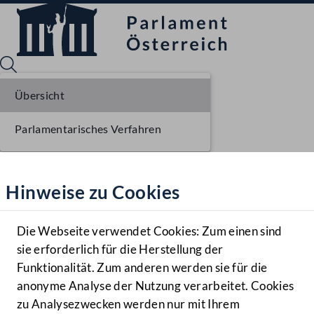
Übersicht
Parlamentarisches Verfahren
Sprache English
Mediathek
Hinweise zu Cookies
Hilfe
Benutzer
Die Webseite verwendet Cookies: Zum einen sind
Zielgruppe
sie erforderlich für die Herstellung der
Navigationsmenü öffnen
MENÜ
Funktionalität. Zum anderen werden sie für die
anonyme Analyse der Nutzung verarbeitet. Cookies
zu Analysezwecken werden nur mit Ihrem
Sprache En
Mediathek