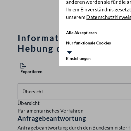
anderen werden sie für die 
Ihrem Einverständnis gesetzt.
unserem
Datenschutzhinwei
Alle Akzeptieren
Informationspolitik und
Nur funktionale Cookies
Hebung der Wahlbeteil
Einstellungen
Exportieren
Übersicht
Parlamentarisches Verfahren
Anfragebeantwortung
Anfragebeantwortung durch den Bundesminister für