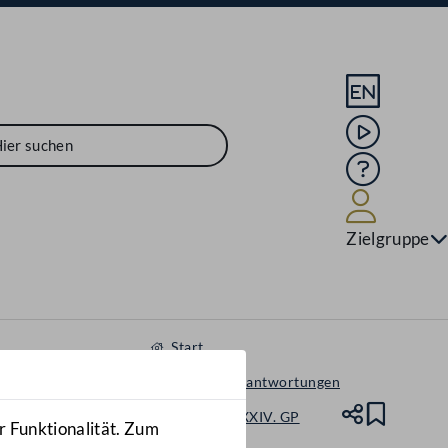
Sprache En
Mediathek
Hilfe
Benutze
Zielgruppe
Start
Anfragen & Beantwortungen
Nationalrat - XXIV. GP
Teile
Lesez
r Funktionalität. Zum