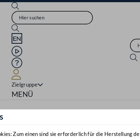
Sprache English
Mediathek
Hilfe
Benutzer
Zielgruppe
Navigationsmenü öffnen
MENÜ
s
es: Zum einen sind sie erforderlich für die Herstellung de