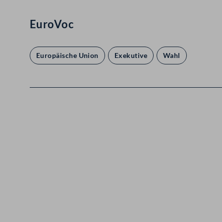
EuroVoc
Europäische Union
Exekutive
Wahl
Kontakt