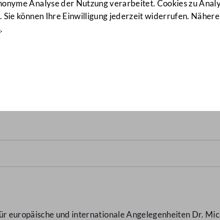
anonyme Analyse der Nutzung verarbeitet. Cookies zu Ana
 Sie können Ihre Einwilligung jederzeit widerrufen. Nähere
s
.
 Öffentlichkeitsarbeit der 
igung zu den Europa-Wahlen
 europäische und internationale Angelegenheiten Dr. Mich