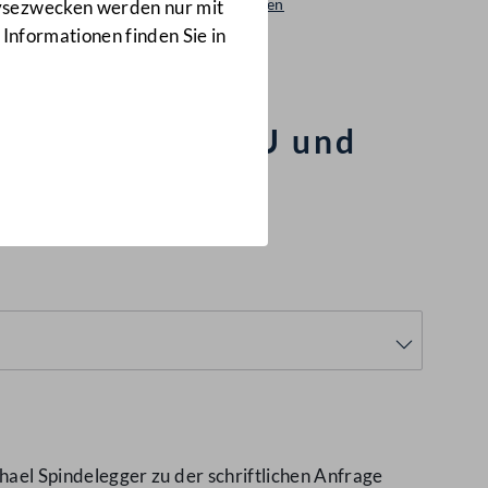
Beantwortungen
lysezwecken werden nur mit
1895/AB
 Informationen finden Sie in
Regierung zur EU und
 2009
(1895/AB)
ael Spindelegger zu der schriftlichen Anfrage