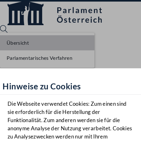
Übersicht
Parlamentarisches Verfahren
Sprache English
Mediathek
Hinweise zu Cookies
Hilfe
Benutzer
Die Webseite verwendet Cookies: Zum einen sind
Zielgruppe
sie erforderlich für die Herstellung der
Navigationsmenü öffnen
MENÜ
Funktionalität. Zum anderen werden sie für die
anonyme Analyse der Nutzung verarbeitet. Cookies
zu Analysezwecken werden nur mit Ihrem
Sprache En
Mediathek