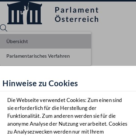
Übersicht
Parlamentarisches Verfahren
Sprache English
Mediathek
Hinweise zu Cookies
Hilfe
Benutzer
Die Webseite verwendet Cookies: Zum einen sind
Zielgruppe
sie erforderlich für die Herstellung der
Navigationsmenü öffnen
MENÜ
Funktionalität. Zum anderen werden sie für die
anonyme Analyse der Nutzung verarbeitet. Cookies
zu Analysezwecken werden nur mit Ihrem
Sprache En
Mediathek