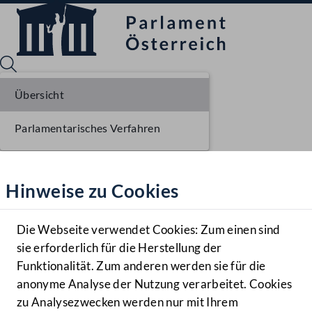
Übersicht
Parlamentarisches Verfahren
Sprache English
Mediathek
Hinweise zu Cookies
Hilfe
Benutzer
Die Webseite verwendet Cookies: Zum einen sind
Zielgruppe
sie erforderlich für die Herstellung der
Navigationsmenü öffnen
MENÜ
Funktionalität. Zum anderen werden sie für die
anonyme Analyse der Nutzung verarbeitet. Cookies
zu Analysezwecken werden nur mit Ihrem
Sprache En
Mediathek