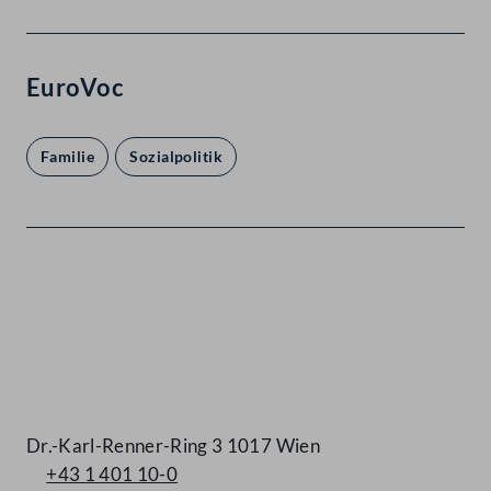
EuroVoc
Familie
Sozialpolitik
Kontakt
Dr.-Karl-Renner-Ring 3 1017 Wien
+43 1 401 10-0