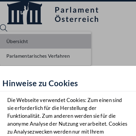
Übersicht
Parlamentarisches Verfahren
Sprache English
Mediathek
Hinweise zu Cookies
Hilfe
Benutzer
Die Webseite verwendet Cookies: Zum einen sind
Zielgruppe
sie erforderlich für die Herstellung der
Navigationsmenü öffnen
MENÜ
Funktionalität. Zum anderen werden sie für die
anonyme Analyse der Nutzung verarbeitet. Cookies
zu Analysezwecken werden nur mit Ihrem
Sprache En
Mediathek