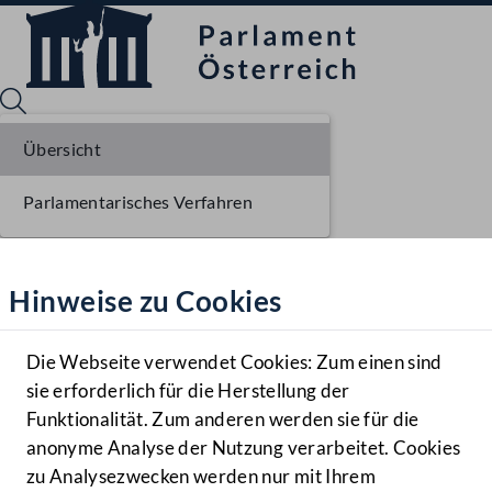
Übersicht
Parlamentarisches Verfahren
Sprache English
Mediathek
Hinweise zu Cookies
Hilfe
Benutzer
Die Webseite verwendet Cookies: Zum einen sind
Zielgruppe
sie erforderlich für die Herstellung der
Navigationsmenü öffnen
MENÜ
Funktionalität. Zum anderen werden sie für die
anonyme Analyse der Nutzung verarbeitet. Cookies
zu Analysezwecken werden nur mit Ihrem
Sprache En
Mediathek