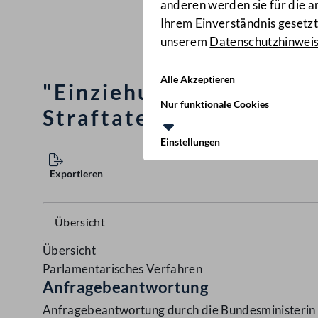
anderen werden sie für die 
Ihrem Einverständnis gesetzt.
unserem
Datenschutzhinwei
Alle Akzeptieren
"Einziehung von Erträ
Nur funktionale Cookies
Straftaten (2005/212/JI
Einstellungen
Exportieren
Übersicht
Parlamentarisches Verfahren
Anfragebeantwortung
Anfragebeantwortung durch die Bundesministerin f