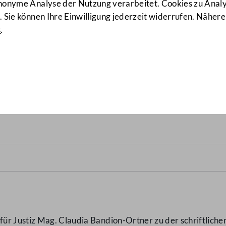
anonyme Analyse der Nutzung verarbeitet. Cookies zu Ana
 Sie können Ihre Einwilligung jederzeit widerrufen. Nähere
s
.
gen, Tatwerkzeugen und Ver
)"
(2515/AB)
ür Justiz Mag. Claudia Bandion-Ortner zu der schriftlic