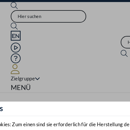
Sprache English
Mediathek
Hilfe
Benutzer
Zielgruppe
Navigationsmenü öffnen
MENÜ
s
es: Zum einen sind sie erforderlich für die Herstellung de