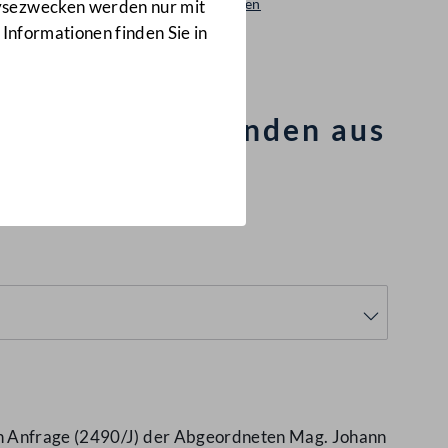
Beantwortungen
lysezwecken werden nur mit
2515/AB
 Informationen finden Sie in
mögensgegenständen aus
hen Anfrage (2490/J) der Abgeordneten Mag. Johann