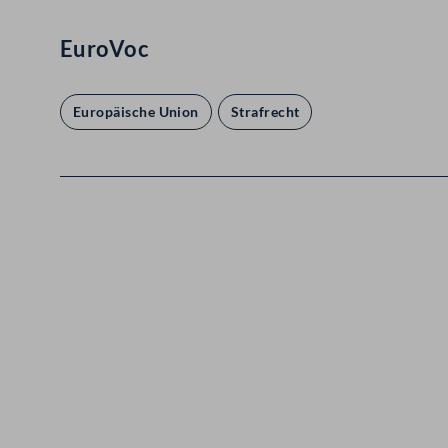
EuroVoc
Europäische Union
Strafrecht
Kontakt