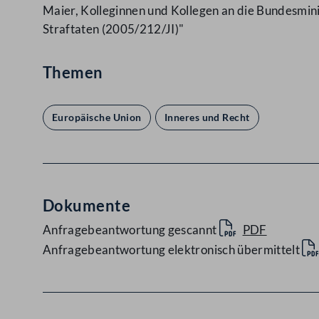
Maier, Kolleginnen und Kollegen an die Bundesmin
Straftaten (2005/212/JI)"
Themen
Europäische Union
Inneres und Recht
Dokumente
Anfragebeantwortung gescannt
PDF
Anfragebeantwortung elektronisch übermittelt