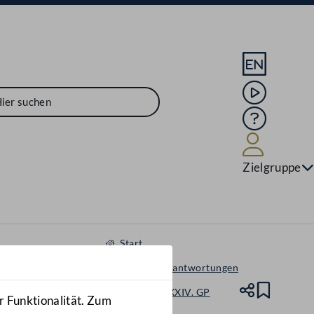
Sprache En
Mediathek
Hilfe
Benutze
Zielgruppe
Start
Anfragen & Beantwortungen
Nationalrat - XXIV. GP
Teile
Lesez
r Funktionalität. Zum