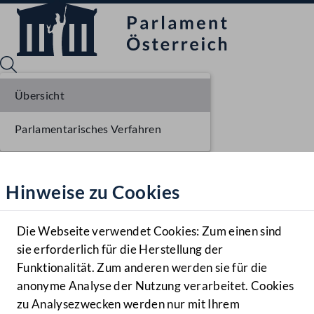
Übersicht
Parlamentarisches Verfahren
Sprache English
Mediathek
Hinweise zu Cookies
Hilfe
Benutzer
Die Webseite verwendet Cookies: Zum einen sind
Zielgruppe
sie erforderlich für die Herstellung der
Navigationsmenü öffnen
MENÜ
Funktionalität. Zum anderen werden sie für die
anonyme Analyse der Nutzung verarbeitet. Cookies
zu Analysezwecken werden nur mit Ihrem
Sprache En
Mediathek