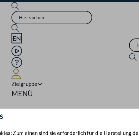
Sprache English
Mediathek
Hilfe
Benutzer
Zielgruppe
Navigationsmenü öffnen
MENÜ
s
es: Zum einen sind sie erforderlich für die Herstellung de