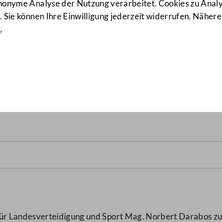
anonyme Analyse der Nutzung verarbeitet. Cookies zu Ana
 Sie können Ihre Einwilligung jederzeit widerrufen. Nähere
s
.
ichtigen Ausbildungsvorhab
hließung des Truppenübung
 Landesverteidigung und Sport Mag. Norbert Darabos zu d