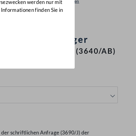
Beantwortungen
lysezwecken werden nur mit
3640/AB
 Informationen finden Sie in
en von Salzburger
splatzes AUALM
(3640/AB)
er schriftlichen Anfrage (3690/J) der