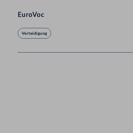
EuroVoc
Verteidigung
Kontakt