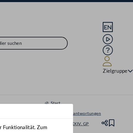
Sprache En
Mediathek
Hilfe
Benutze
Zielgruppe
Start
Anfragen & Beantwortungen
Nationalrat - XXIV. GP
Teile
Lesez
r Funktionalität. Zum