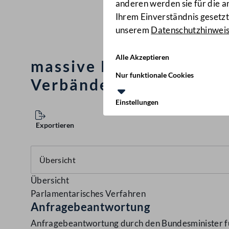
anderen werden sie für die 
Ihrem Einverständnis gesetzt.
unserem
Datenschutzhinwei
Alle Akzeptieren
massive Probleme bei w
Nur funktionale Cookies
Verbänden nach der Sc
Einstellungen
Exportieren
Übersicht
Parlamentarisches Verfahren
Anfragebeantwortung
Anfragebeantwortung durch den Bundesminister für