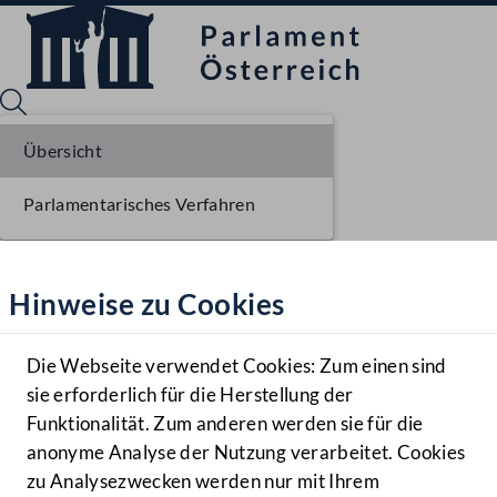
Übersicht
Parlamentarisches Verfahren
Sprache English
Mediathek
Hinweise zu Cookies
Hilfe
Benutzer
Die Webseite verwendet Cookies: Zum einen sind
Zielgruppe
sie erforderlich für die Herstellung der
Navigationsmenü öffnen
MENÜ
Funktionalität. Zum anderen werden sie für die
anonyme Analyse der Nutzung verarbeitet. Cookies
zu Analysezwecken werden nur mit Ihrem
Sprache En
Mediathek