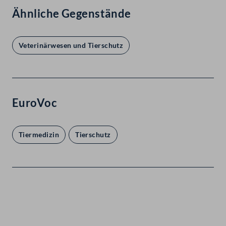
Ähnliche Gegenstände
Veterinärwesen und Tierschutz
EuroVoc
Tiermedizin
Tierschutz
Kontakt