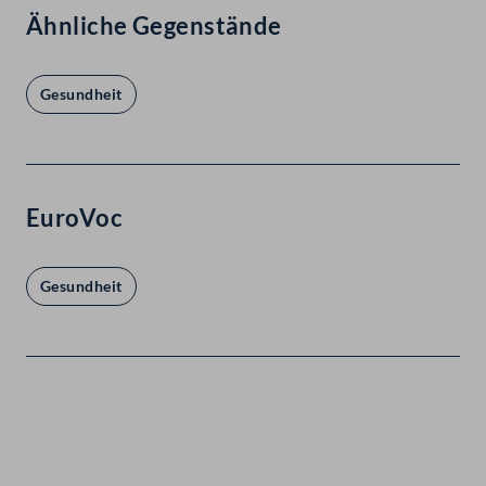
Ähnliche Gegenstände
Gesundheit
EuroVoc
Gesundheit
Kontakt