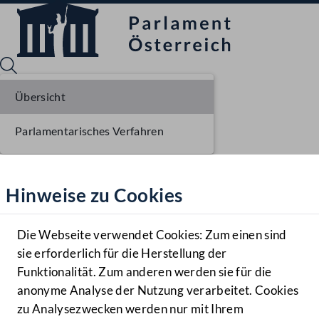
Übersicht
Parlamentarisches Verfahren
Sprache English
Mediathek
Hinweise zu Cookies
Hilfe
Benutzer
Die Webseite verwendet Cookies: Zum einen sind
Zielgruppe
sie erforderlich für die Herstellung der
Navigationsmenü öffnen
MENÜ
Funktionalität. Zum anderen werden sie für die
anonyme Analyse der Nutzung verarbeitet. Cookies
zu Analysezwecken werden nur mit Ihrem
Sprache En
Mediathek