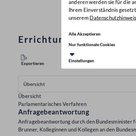
anderen werden sie für die 
Ihrem Einverständnis gesetzt.
unserem
Datenschutzhinwei
Alle Akzeptieren
Errichtung eines Delfin
Nur funktionale Cookies
Einstellungen
Exportieren
Übersicht
Parlamentarisches Verfahren
Anfragebeantwortung
Anfragebeantwortung durch den Bundesminister für
Brunner, Kolleginnen und Kollegen an den Bundesmi