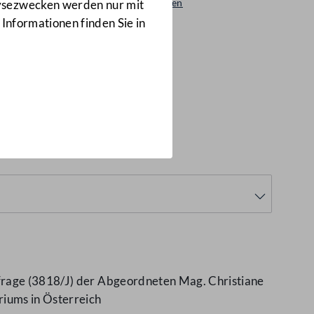
Beantwortungen
lysezwecken werden nur mit
3710/AB
 Informationen finden Sie in
)
nfrage (3818/J) der Abgeordneten Mag. Christiane
riums in Österreich