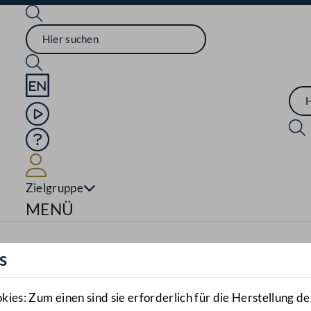
Sprache English
Mediathek
Hilfe
Benutzer
Zielgruppe
Navigationsmenü öffnen
MENÜ
s
es: Zum einen sind sie erforderlich für die Herstellung de