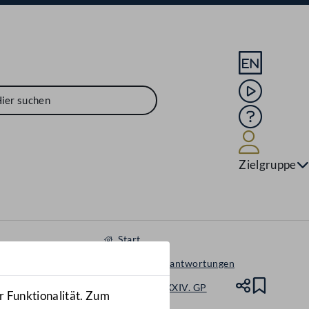
Sprache En
Mediathek
Hilfe
Benutze
Zielgruppe
Start
Anfragen & Beantwortungen
Nationalrat - XXIV. GP
Teile
Lesez
r Funktionalität. Zum