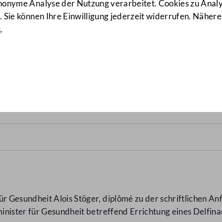
anonyme Analyse der Nutzung verarbeitet. Cookies zu Ana
 Sie können Ihre Einwilligung jederzeit widerrufen. Nähere
s
.
ariums in Österreich
(3710/AB
 Gesundheit Alois Stöger, diplômé zu der schriftlichen A
nister für Gesundheit betreffend Errichtung eines Delfina