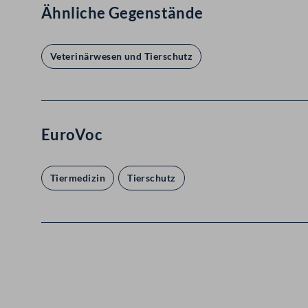
Ähnliche Gegenstände
Veterinärwesen und Tierschutz
EuroVoc
Tiermedizin
Tierschutz
Kontakt