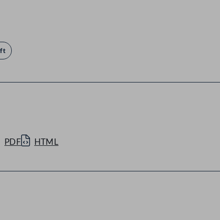
ft
PDF
HTML