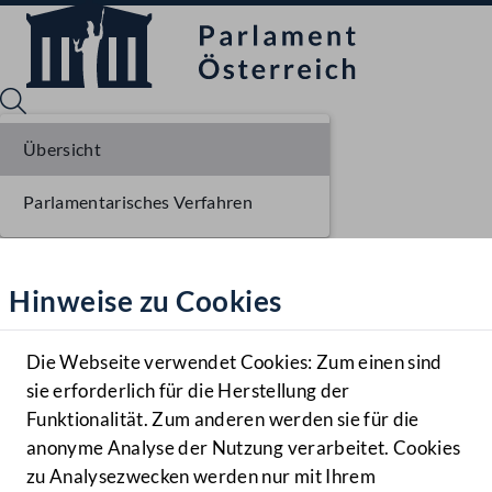
Übersicht
Parlamentarisches Verfahren
Sprache English
Mediathek
Hinweise zu Cookies
Hilfe
Benutzer
Die Webseite verwendet Cookies: Zum einen sind
Zielgruppe
sie erforderlich für die Herstellung der
Navigationsmenü öffnen
MENÜ
Funktionalität. Zum anderen werden sie für die
anonyme Analyse der Nutzung verarbeitet. Cookies
zu Analysezwecken werden nur mit Ihrem
Sprache En
Mediathek