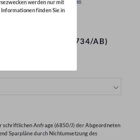
Beantwortungen
lysezwecken werden nur mit
6734/AB
 Informationen finden Sie in
ikunterricht
(6734/AB)
r schriftlichen Anfrage (6850/J) der Abgeordneten
ffend Sparpläne durch Nichtumsetzung des