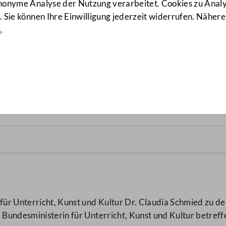
anonyme Analyse der Nutzung verarbeitet. Cookies zu Ana
 Sie können Ihre Einwilligung jederzeit widerrufen. Nähere
s
.
msetzung des Vorhabens Eth
ür Unterricht, Kunst und Kultur Dr. Claudia Schmied zu de
e Bundesministerin für Unterricht, Kunst und Kultur betre