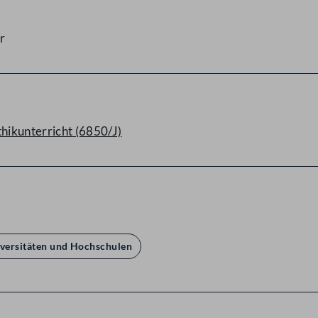
r
hikunterricht (6850/J)
iversitäten und Hochschulen