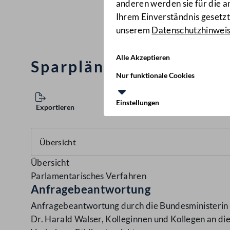
anderen werden sie für die 
Ihrem Einverständnis gesetzt.
unserem
Datenschutzhinwei
Alle Akzeptieren
Sparpläne durch Nichtu
Nur funktionale Cookies
Einstellungen
Exportieren
Übersicht
Parlamentarisches Verfahren
Anfragebeantwortung
Anfragebeantwortung durch die Bundesministerin f
Dr. Harald Walser, Kolleginnen und Kollegen an di