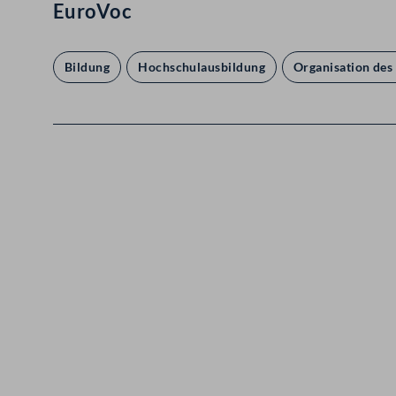
EuroVoc
Bildung
Hochschulausbildung
Organisation des
Kontakt