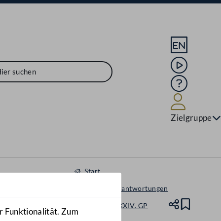
Sprache En
Mediathek
Hilfe
Benutze
Zielgruppe
Start
Anfragen & Beantwortungen
Nationalrat - XXIV. GP
Teile
Lesez
r Funktionalität. Zum