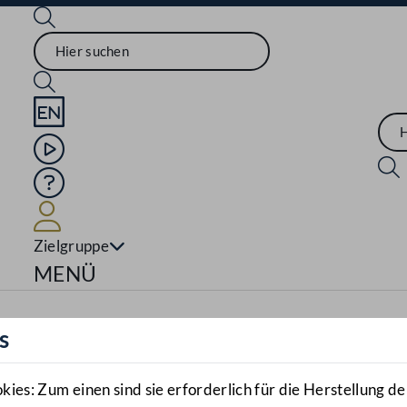
Sprache English
Mediathek
Hilfe
Benutzer
Zielgruppe
Navigationsmenü öffnen
MENÜ
s
es: Zum einen sind sie erforderlich für die Herstellung de