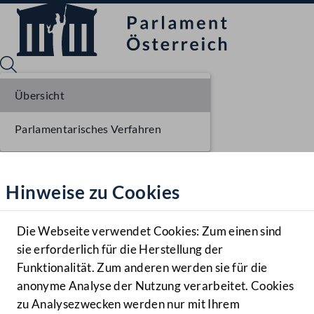
Übersicht
Parlamentarisches Verfahren
Sprache English
Mediathek
Hinweise zu Cookies
Hilfe
Benutzer
Die Webseite verwendet Cookies: Zum einen sind
Zielgruppe
sie erforderlich für die Herstellung der
Navigationsmenü öffnen
MENÜ
Funktionalität. Zum anderen werden sie für die
anonyme Analyse der Nutzung verarbeitet. Cookies
zu Analysezwecken werden nur mit Ihrem
Sprache En
Mediathek