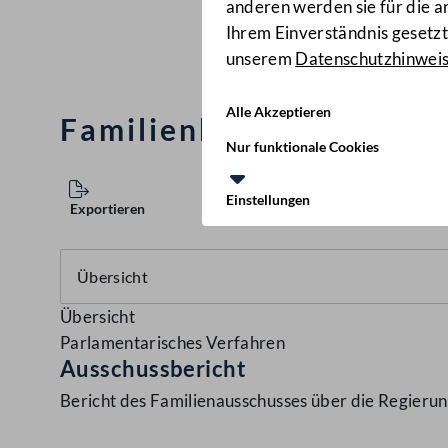
anderen werden sie für die 
Ihrem Einverständnis gesetzt.
unserem
Datenschutzhinwei
Alle Akzeptieren
Familienberatungsförd
Nur funktionale Cookies
Einstellungen
Exportieren
Übersicht
Parlamentarisches Verfahren
Ausschussbericht
Bericht des Familienausschusses über die Regieru