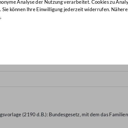
anonyme Analyse der Nutzung verarbeitet. Cookies zu Ana
 Sie können Ihre Einwilligung jederzeit widerrufen. Nähere
s
.
erungsgesetz
(2209 d.B.)
ngsvorlage (2190 d.B.): Bundesgesetz, mit dem das Famili