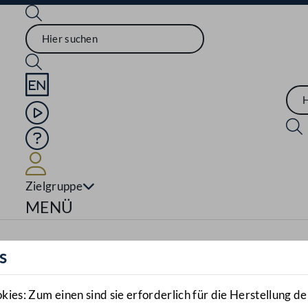
Sprache English
Mediathek
Hilfe
Benutzer
Zielgruppe
Navigationsmenü öffnen
MENÜ
s
es: Zum einen sind sie erforderlich für die Herstellung de