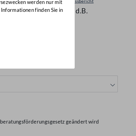
Ausschussbericht
lysezwecken werden nur mit
2209 d.B.
 Informationen finden Sie in
enberatungsförderungsgesetz geändert wird