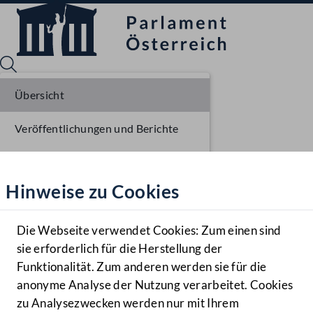
Übersicht
Veröffentlichungen und Berichte
Sprache English
Mediathek
Verhandlungsgegenstände
Hinweise zu Cookies
Hilfe
Parlamentarisches Verfahren
Benutzer
Beschlüsse
Die Webseite verwendet Cookies: Zum einen sind
Zielgruppe
sie erforderlich für die Herstellung der
Navigationsmenü öffnen
MENÜ
Funktionalität. Zum anderen werden sie für die
anonyme Analyse der Nutzung verarbeitet. Cookies
zu Analysezwecken werden nur mit Ihrem
Sprache En
Mediathek