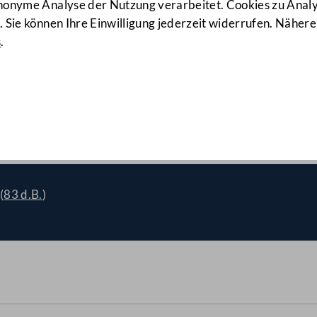
anonyme Analyse der Nutzung verarbeitet. Cookies zu Ana
 Sie können Ihre Einwilligung jederzeit widerrufen. Nähere
s
.
ng des Zuschusses zum Kind
(
83 d.B.
)