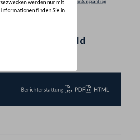
Selbständiger Entschließungsantrag
lysezwecken werden nur mit
163/A(E)
 Informationen finden Sie in
erbetreuungsgeld
Berichterstattung
PDF
HTML