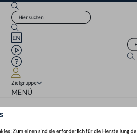
Sprache English
Mediathek
Hilfe
Benutzer
Zielgruppe
Navigationsmenü öffnen
MENÜ
s
es: Zum einen sind sie erforderlich für die Herstellung de