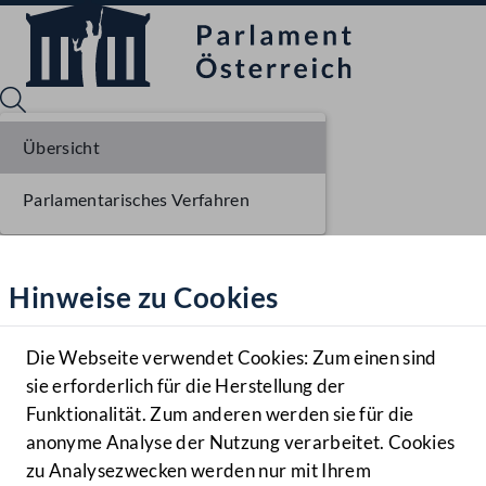
Übersicht
Parlamentarisches Verfahren
Sprache English
Mediathek
Hinweise zu Cookies
Hilfe
Benutzer
Die Webseite verwendet Cookies: Zum einen sind
Zielgruppe
sie erforderlich für die Herstellung der
Navigationsmenü öffnen
MENÜ
Funktionalität. Zum anderen werden sie für die
anonyme Analyse der Nutzung verarbeitet. Cookies
zu Analysezwecken werden nur mit Ihrem
Sprache En
Mediathek