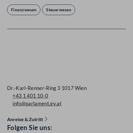
Finanzwesen
Steuerwesen
Kontakt
Dr.-Karl-Renner-Ring 3 1017 Wien
+43 1 401 10-0
info@parlament.gv.at
Anreise & Zutritt
Accessibility Menu anzeigen
Folgen Sie uns: