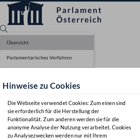
Übersicht
Parlamentarisches Verfahren
Sprache English
Mediathek
Hinweise zu Cookies
Hilfe
Benutzer
Die Webseite verwendet Cookies: Zum einen sind
Zielgruppe
sie erforderlich für die Herstellung der
Navigationsmenü öffnen
MENÜ
Funktionalität. Zum anderen werden sie für die
anonyme Analyse der Nutzung verarbeitet. Cookies
zu Analysezwecken werden nur mit Ihrem
Sprache En
Mediathek