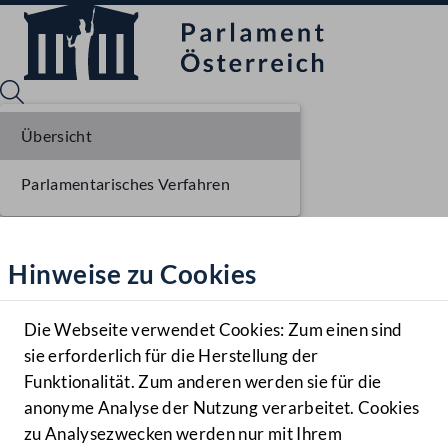
Übersicht
Parlamentarisches Verfahren
Sprache English
Mediathek
Hinweise zu Cookies
Hilfe
Benutzer
Die Webseite verwendet Cookies: Zum einen sind
Zielgruppe
sie erforderlich für die Herstellung der
Navigationsmenü öffnen
MENÜ
Funktionalität. Zum anderen werden sie für die
anonyme Analyse der Nutzung verarbeitet. Cookies
zu Analysezwecken werden nur mit Ihrem
Sprache En
Mediathek