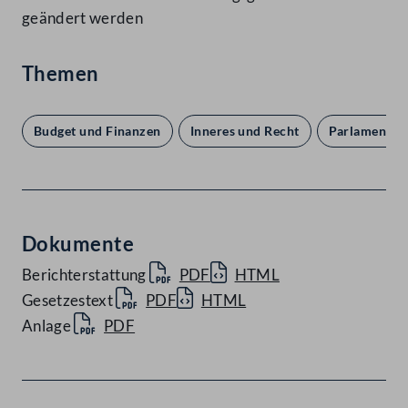
geändert werden
Themen
Budget und Finanzen
Inneres und Recht
Parlament u
Dokumente
Berichterstattung
PDF
HTML
Gesetzestext
PDF
HTML
Anlage
PDF