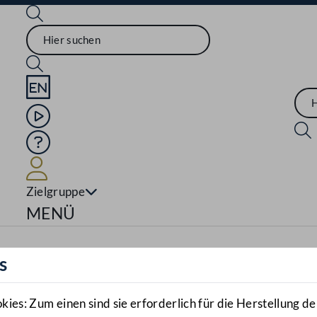
Sprache English
Mediathek
Hilfe
Benutzer
Zielgruppe
Navigationsmenü öffnen
MENÜ
s
es: Zum einen sind sie erforderlich für die Herstellung de