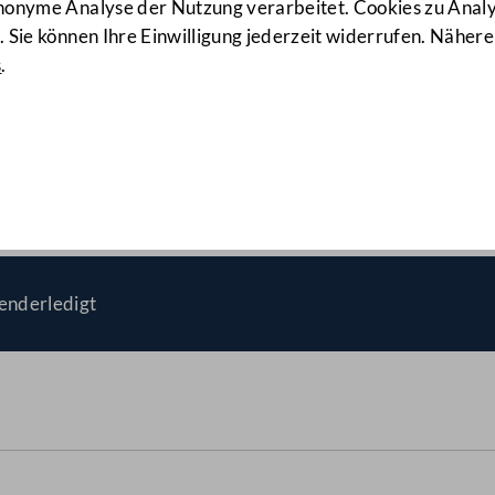
anonyme Analyse der Nutzung verarbeitet. Cookies zu Ana
 Sie können Ihre Einwilligung jederzeit widerrufen. Nähere
s
.
er die Vollziehung des Gle
setz für die Jahre 2008 u
enderledigt