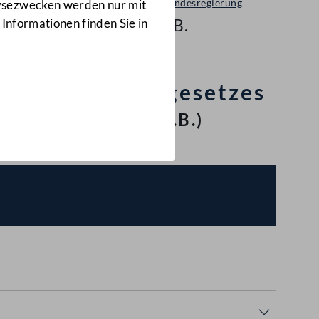
Bericht der Bundesregierung
lysezwecken werden nur mit
III-193 d.B.
 Informationen finden Sie in
ichbehandlungsgesetzes
nd 2009
(III-193 d.B.)