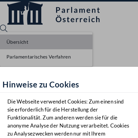
Übersicht
Parlamentarisches Verfahren
Sprache English
Mediathek
Hinweise zu Cookies
Hilfe
Benutzer
Die Webseite verwendet Cookies: Zum einen sind
Zielgruppe
sie erforderlich für die Herstellung der
Navigationsmenü öffnen
MENÜ
Funktionalität. Zum anderen werden sie für die
anonyme Analyse der Nutzung verarbeitet. Cookies
zu Analysezwecken werden nur mit Ihrem
Sprache En
Mediathek