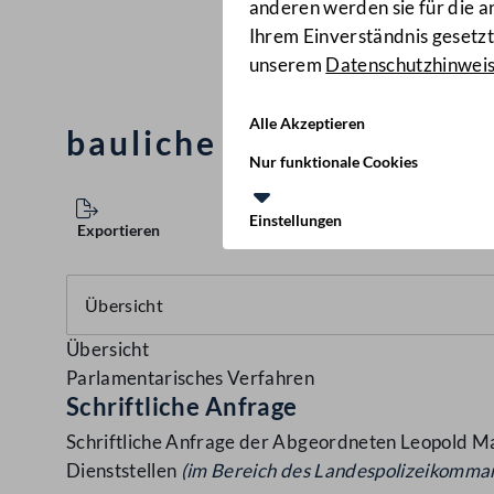
anderen werden sie für die 
Ihrem Einverständnis gesetzt.
unserem
Datenschutzhinwei
Alle Akzeptieren
bauliche Maßnahmen bei
Nur funktionale Cookies
Einstellungen
Exportieren
Übersicht
Parlamentarisches Verfahren
Schriftliche Anfrage
Schriftliche Anfrage der Abgeordneten Leopold Ma
Dienststellen
(im Bereich des Landespolizeikomma