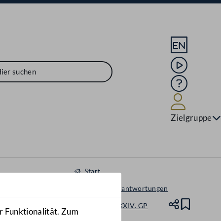
Sprache En
Mediathek
Hilfe
Benutze
Zielgruppe
Start
Anfragen & Beantwortungen
Nationalrat - XXIV. GP
Teile
Lesez
r Funktionalität. Zum