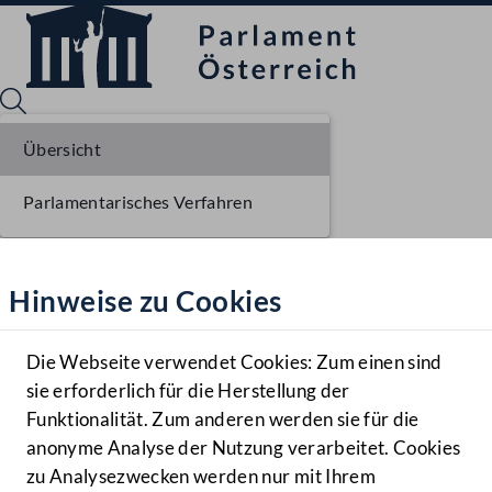
Übersicht
Parlamentarisches Verfahren
Sprache English
Mediathek
Hinweise zu Cookies
Hilfe
Benutzer
Die Webseite verwendet Cookies: Zum einen sind
Zielgruppe
sie erforderlich für die Herstellung der
Navigationsmenü öffnen
MENÜ
Funktionalität. Zum anderen werden sie für die
anonyme Analyse der Nutzung verarbeitet. Cookies
zu Analysezwecken werden nur mit Ihrem
Sprache En
Mediathek