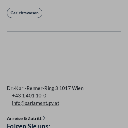
Gerichtswesen
Kontakt
Dr.-Karl-Renner-Ring 3 1017 Wien
+43 1 401 10-0
info@parlament.gv.at
Anreise & Zutritt
Accessibility Menu anzeigen
Folgen Sie uns: