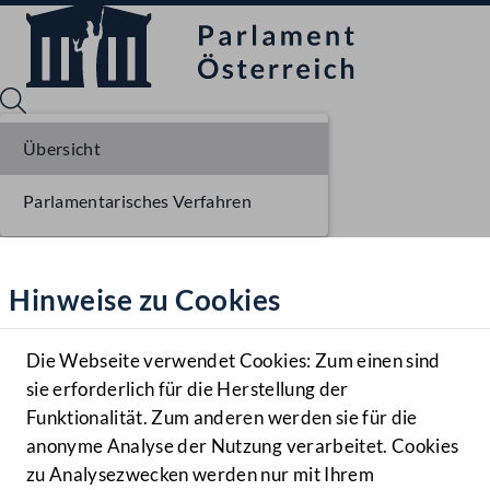
Übersicht
Parlamentarisches Verfahren
Sprache English
Mediathek
Hinweise zu Cookies
Hilfe
Benutzer
Die Webseite verwendet Cookies: Zum einen sind
Zielgruppe
sie erforderlich für die Herstellung der
Navigationsmenü öffnen
MENÜ
Funktionalität. Zum anderen werden sie für die
anonyme Analyse der Nutzung verarbeitet. Cookies
zu Analysezwecken werden nur mit Ihrem
Sprache En
Mediathek