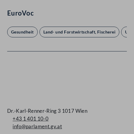
EuroVoc
Gesundheit
Land- und Forstwirtschaft, Fischerei
Umw
Kontakt
Dr.-Karl-Renner-Ring 3 1017 Wien
+43 1 401 10-0
info@parlament.gv.at