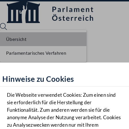
Übersicht
Parlamentarisches Verfahren
Sprache English
Mediathek
Hinweise zu Cookies
Hilfe
Benutzer
Die Webseite verwendet Cookies: Zum einen sind
Zielgruppe
sie erforderlich für die Herstellung der
Navigationsmenü öffnen
MENÜ
Funktionalität. Zum anderen werden sie für die
anonyme Analyse der Nutzung verarbeitet. Cookies
zu Analysezwecken werden nur mit Ihrem
Sprache En
Mediathek