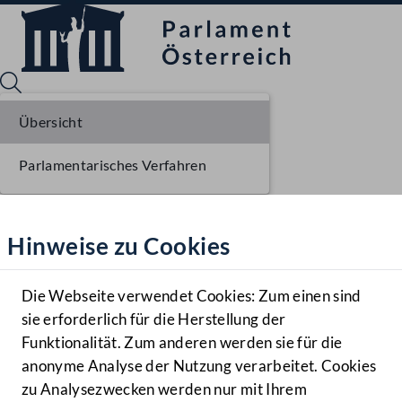
Übersicht
Parlamentarisches Verfahren
Sprache English
Mediathek
Hinweise zu Cookies
Hilfe
Benutzer
Die Webseite verwendet Cookies: Zum einen sind
Zielgruppe
sie erforderlich für die Herstellung der
Navigationsmenü öffnen
MENÜ
Funktionalität. Zum anderen werden sie für die
anonyme Analyse der Nutzung verarbeitet. Cookies
zu Analysezwecken werden nur mit Ihrem
Sprache En
Mediathek