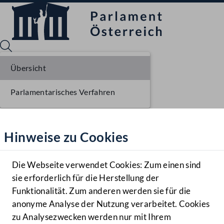
Übersicht
Parlamentarisches Verfahren
Sprache English
Mediathek
Hinweise zu Cookies
Hilfe
Benutzer
Die Webseite verwendet Cookies: Zum einen sind
Zielgruppe
sie erforderlich für die Herstellung der
Navigationsmenü öffnen
MENÜ
Funktionalität. Zum anderen werden sie für die
anonyme Analyse der Nutzung verarbeitet. Cookies
zu Analysezwecken werden nur mit Ihrem
Sprache En
Mediathek