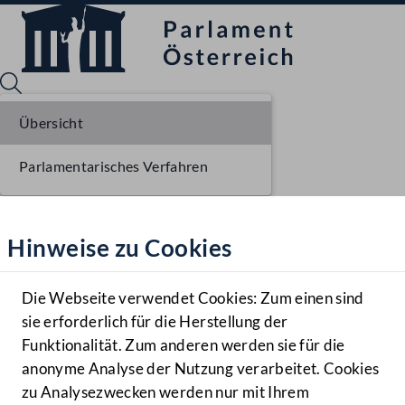
Übersicht
Parlamentarisches Verfahren
Sprache English
Mediathek
Hinweise zu Cookies
Hilfe
Benutzer
Die Webseite verwendet Cookies: Zum einen sind
Zielgruppe
sie erforderlich für die Herstellung der
Navigationsmenü öffnen
MENÜ
Funktionalität. Zum anderen werden sie für die
anonyme Analyse der Nutzung verarbeitet. Cookies
zu Analysezwecken werden nur mit Ihrem
Sprache En
Mediathek