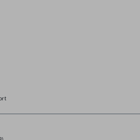
ort
B)