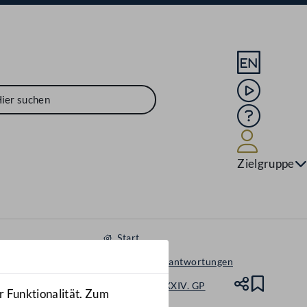
Sprache En
Mediathek
Hilfe
Benutze
Zielgruppe
Start
Anfragen & Beantwortungen
Nationalrat - XXIV. GP
Teile
Lesez
r Funktionalität. Zum