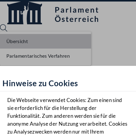
Übersicht
Parlamentarisches Verfahren
Sprache English
Mediathek
Hinweise zu Cookies
Hilfe
Benutzer
Die Webseite verwendet Cookies: Zum einen sind
Zielgruppe
sie erforderlich für die Herstellung der
Navigationsmenü öffnen
MENÜ
Funktionalität. Zum anderen werden sie für die
anonyme Analyse der Nutzung verarbeitet. Cookies
zu Analysezwecken werden nur mit Ihrem
Sprache En
Mediathek