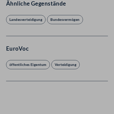
Ähnliche Gegenstände
Landesverteidigung
Bundesvermögen
EuroVoc
öffentliches Eigentum
Verteidigung
Kontakt