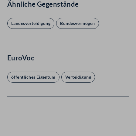
Ähnliche Gegenstände
Landesverteidigung
Bundesvermögen
EuroVoc
öffentliches Eigentum
Verteidigung
Kontakt