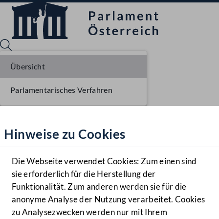
Übersicht
Parlamentarisches Verfahren
Sprache English
Mediathek
Hinweise zu Cookies
Hilfe
Benutzer
Die Webseite verwendet Cookies: Zum einen sind
Zielgruppe
sie erforderlich für die Herstellung der
Navigationsmenü öffnen
MENÜ
Funktionalität. Zum anderen werden sie für die
anonyme Analyse der Nutzung verarbeitet. Cookies
zu Analysezwecken werden nur mit Ihrem
Sprache En
Mediathek