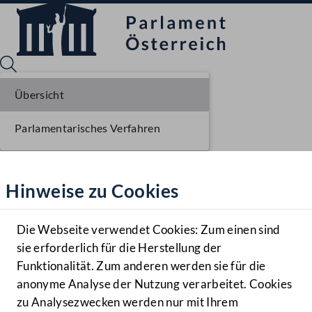
Übersicht
Parlamentarisches Verfahren
Sprache English
Mediathek
Hinweise zu Cookies
Hilfe
Benutzer
Die Webseite verwendet Cookies: Zum einen sind
Zielgruppe
sie erforderlich für die Herstellung der
Navigationsmenü öffnen
MENÜ
Funktionalität. Zum anderen werden sie für die
anonyme Analyse der Nutzung verarbeitet. Cookies
zu Analysezwecken werden nur mit Ihrem
Sprache En
Mediathek