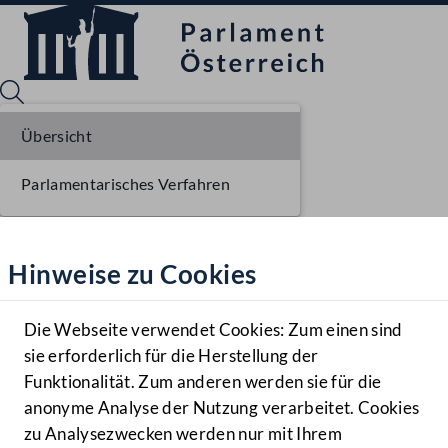
Übersicht
Parlamentarisches Verfahren
Sprache English
Mediathek
Hinweise zu Cookies
Hilfe
Benutzer
Die Webseite verwendet Cookies: Zum einen sind
Zielgruppe
sie erforderlich für die Herstellung der
Navigationsmenü öffnen
MENÜ
Funktionalität. Zum anderen werden sie für die
anonyme Analyse der Nutzung verarbeitet. Cookies
zu Analysezwecken werden nur mit Ihrem
Sprache En
Mediathek