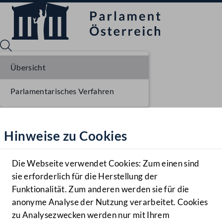
Übersicht
Parlamentarisches Verfahren
Sprache English
Mediathek
Hinweise zu Cookies
Hilfe
Benutzer
Die Webseite verwendet Cookies: Zum einen sind
Zielgruppe
sie erforderlich für die Herstellung der
Navigationsmenü öffnen
MENÜ
Funktionalität. Zum anderen werden sie für die
anonyme Analyse der Nutzung verarbeitet. Cookies
zu Analysezwecken werden nur mit Ihrem
Sprache En
Mediathek