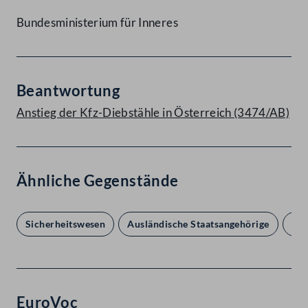
Bundesministerium für Inneres
Beantwortung
Anstieg der Kfz-Diebstähle in Österreich (3474/AB)
Ähnliche Gegenstände
Sicherheitswesen
Ausländische Staatsangehörige
Bun
EuroVoc