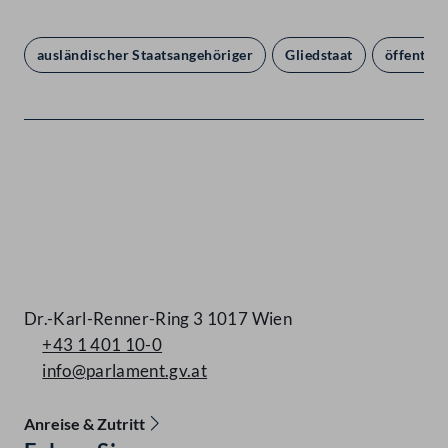
ausländischer Staatsangehöriger
Gliedstaat
öffentlic
Kontakt
Dr.-Karl-Renner-Ring 3 1017 Wien
+43 1 401 10-0
info@parlament.gv.at
Anreise & Zutritt