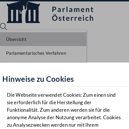
Übersicht
Parlamentarisches Verfahren
Sprache English
Mediathek
Hinweise zu Cookies
Hilfe
Benutzer
Die Webseite verwendet Cookies: Zum einen sind
Zielgruppe
sie erforderlich für die Herstellung der
Navigationsmenü öffnen
MENÜ
Funktionalität. Zum anderen werden sie für die
anonyme Analyse der Nutzung verarbeitet. Cookies
zu Analysezwecken werden nur mit Ihrem
Sprache En
Mediathek