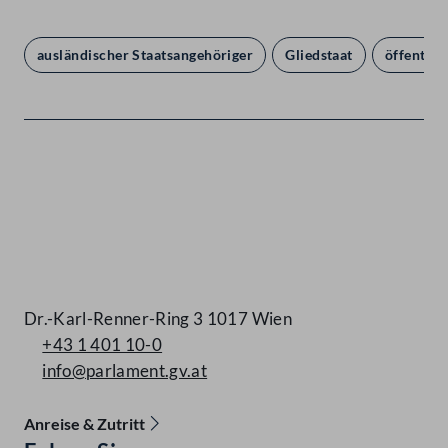
ausländischer Staatsangehöriger
Gliedstaat
öffentlic
Kontakt
Dr.-Karl-Renner-Ring 3 1017 Wien
+43 1 401 10-0
info@parlament.gv.at
Anreise & Zutritt