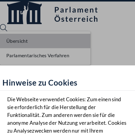
Übersicht
Parlamentarisches Verfahren
Sprache English
Mediathek
Hinweise zu Cookies
Hilfe
Benutzer
Die Webseite verwendet Cookies: Zum einen sind
Zielgruppe
sie erforderlich für die Herstellung der
Navigationsmenü öffnen
MENÜ
Funktionalität. Zum anderen werden sie für die
anonyme Analyse der Nutzung verarbeitet. Cookies
zu Analysezwecken werden nur mit Ihrem
Sprache En
Mediathek