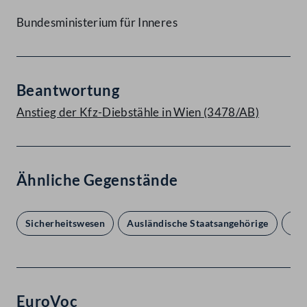
Bundesministerium für Inneres
Beantwortung
Anstieg der Kfz-Diebstähle in Wien (3478/AB)
Ähnliche Gegenstände
Sicherheitswesen
Ausländische Staatsangehörige
Bun
EuroVoc