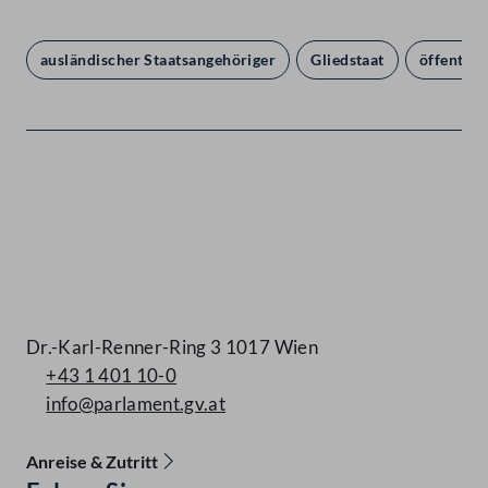
ausländischer Staatsangehöriger
Gliedstaat
öffentlic
Kontakt
Dr.-Karl-Renner-Ring 3 1017 Wien
+43 1 401 10-0
info@parlament.gv.at
Anreise & Zutritt