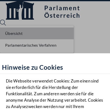
Übersicht
Parlamentarisches Verfahren
Sprache English
Mediathek
Hinweise zu Cookies
Hilfe
Benutzer
Die Webseite verwendet Cookies: Zum einen sind
Zielgruppe
sie erforderlich für die Herstellung der
Navigationsmenü öffnen
MENÜ
Funktionalität. Zum anderen werden sie für die
anonyme Analyse der Nutzung verarbeitet. Cookies
zu Analysezwecken werden nur mit Ihrem
Sprache En
Mediathek