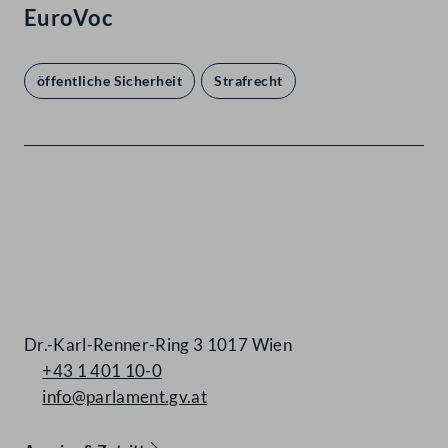
EuroVoc
öffentliche Sicherheit
Strafrecht
Kontakt
Dr.-Karl-Renner-Ring 3 1017 Wien
+43 1 401 10-0
info@parlament.gv.at