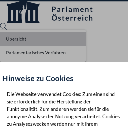
Übersicht
Parlamentarisches Verfahren
Sprache English
Mediathek
Hinweise zu Cookies
Hilfe
Benutzer
Die Webseite verwendet Cookies: Zum einen sind
Zielgruppe
sie erforderlich für die Herstellung der
Navigationsmenü öffnen
MENÜ
Funktionalität. Zum anderen werden sie für die
anonyme Analyse der Nutzung verarbeitet. Cookies
zu Analysezwecken werden nur mit Ihrem
Sprache En
Mediathek