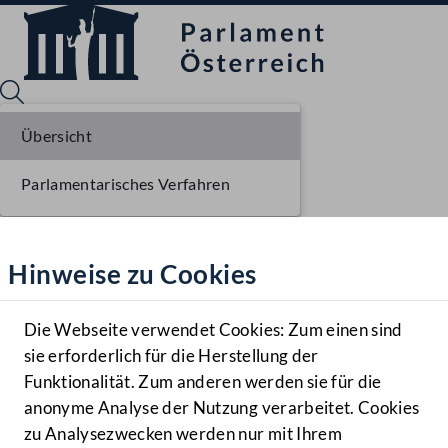
Übersicht
Parlamentarisches Verfahren
Sprache English
Mediathek
Hinweise zu Cookies
Hilfe
Benutzer
Die Webseite verwendet Cookies: Zum einen sind
Zielgruppe
sie erforderlich für die Herstellung der
Navigationsmenü öffnen
MENÜ
Funktionalität. Zum anderen werden sie für die
anonyme Analyse der Nutzung verarbeitet. Cookies
zu Analysezwecken werden nur mit Ihrem
Sprache En
Mediathek